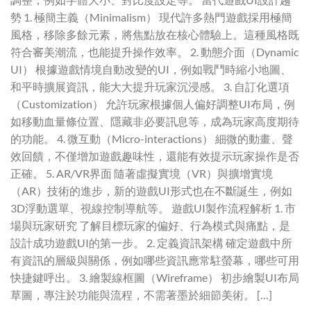
勢 1. 極簡主義（Minimalism） 現代許多熱門遊戲採用極簡
風格，移除多餘元素，將焦點放在核心體驗上。這種風格既
符合審美潮流，也能提升操作效率。 2. 動態介面（Dynamic
UI） 根據遊戲情境自動改變的UI，例如戰鬥時縮小地圖、
和平時擴展資訊，能大大提升玩家沉浸感。 3. 自訂化選項
（Customization） 允許玩家根據個人偏好調整UI布局，例
如移動血量條位置、隱藏非必要訊息等，成為玩家高度期待
的功能。 4. 微互動（Micro-interactions） 細微的動畫、聲
效回饋，不僅增加遊戲趣味性，還能有效提示玩家操作是否
正確。 5. AR/VR界面 隨著虛擬實境（VR）與擴增實境
（AR）技術的進步，新的遊戲UI形式也在不斷誕生，例如
3D浮動選單、視線控制導航等。 遊戲UI製作流程解析 1. 市
場與玩家研究 了解目標玩家的偏好、行為模式與痛點，是
設計成功遊戲UI的第一步。 2. 定義資訊架構 確定遊戲中所
有資訊的層級與關係，例如哪些資訊應常駐螢幕，哪些可用
快捷鍵呼出。 3. 繪製線框圖（Wireframe） 初步繪製UI布局
草圖，專注於功能與流程，不需著墨於細節美術。 […]