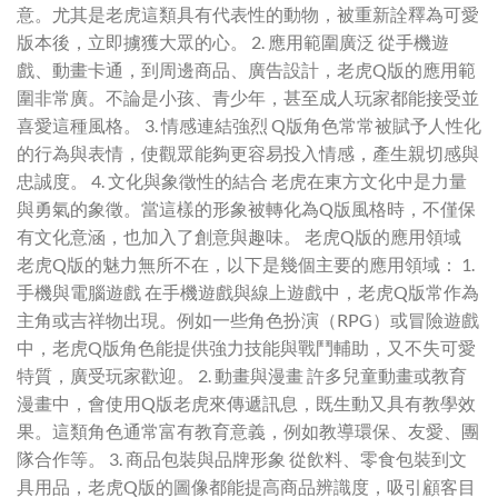
意。尤其是老虎這類具有代表性的動物，被重新詮釋為可愛
版本後，立即擄獲大眾的心。 2. 應用範圍廣泛 從手機遊
戲、動畫卡通，到周邊商品、廣告設計，老虎Q版的應用範
圍非常廣。不論是小孩、青少年，甚至成人玩家都能接受並
喜愛這種風格。 3. 情感連結強烈 Q版角色常常被賦予人性化
的行為與表情，使觀眾能夠更容易投入情感，產生親切感與
忠誠度。 4. 文化與象徵性的結合 老虎在東方文化中是力量
與勇氣的象徵。當這樣的形象被轉化為Q版風格時，不僅保
有文化意涵，也加入了創意與趣味。 老虎Q版的應用領域
老虎Q版的魅力無所不在，以下是幾個主要的應用領域： 1.
手機與電腦遊戲 在手機遊戲與線上遊戲中，老虎Q版常作為
主角或吉祥物出現。例如一些角色扮演（RPG）或冒險遊戲
中，老虎Q版角色能提供強力技能與戰鬥輔助，又不失可愛
特質，廣受玩家歡迎。 2. 動畫與漫畫 許多兒童動畫或教育
漫畫中，會使用Q版老虎來傳遞訊息，既生動又具有教學效
果。這類角色通常富有教育意義，例如教導環保、友愛、團
隊合作等。 3. 商品包裝與品牌形象 從飲料、零食包裝到文
具用品，老虎Q版的圖像都能提高商品辨識度，吸引顧客目