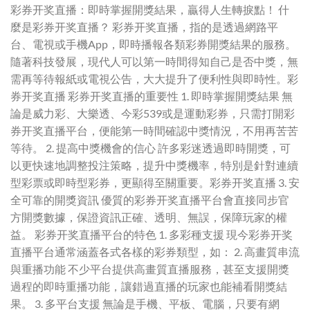
彩券开奖直播：即時掌握開獎結果，贏得人生轉捩點！ 什
麼是彩券开奖直播？ 彩券开奖直播，指的是透過網路平
台、電視或手機App，即時播報各類彩券開獎結果的服務。
隨著科技發展，現代人可以第一時間得知自己是否中獎，無
需再等待報紙或電視公告，大大提升了便利性與即時性。彩
券开奖直播 彩券开奖直播的重要性 1. 即時掌握開獎結果 無
論是威力彩、大樂透、今彩539或是運動彩券，只需打開彩
券开奖直播平台，便能第一時間確認中獎情況，不用再苦苦
等待。 2. 提高中獎機會的信心 許多彩迷透過即時開獎，可
以更快速地調整投注策略，提升中獎機率，特別是針對連續
型彩票或即時型彩券，更顯得至關重要。彩券开奖直播 3. 安
全可靠的開獎資訊 優質的彩券开奖直播平台會直接同步官
方開獎數據，保證資訊正確、透明、無誤，保障玩家的權
益。 彩券开奖直播平台的特色 1. 多彩種支援 現今彩券开奖
直播平台通常涵蓋各式各樣的彩券類型，如： 2. 高畫質串流
與重播功能 不少平台提供高畫質直播服務，甚至支援開獎
過程的即時重播功能，讓錯過直播的玩家也能補看開獎結
果。 3. 多平台支援 無論是手機、平板、電腦，只要有網