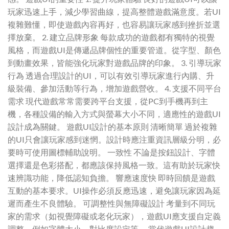
玩家迅速上手，減少學習曲線，提高整體遊戲滿意度。若UI
複雜難懂，即使遊戲內容再好，也容易讓玩家感到挫折並選
擇放棄。 2. 建立品牌形象 每款成功的遊戲都有獨特的視覺
風格，而遊戲UI是傳遞品牌個性的重要管道。從字型、顏色
到動畫效果，皆能強化玩家對遊戲品牌的印象。 3. 引導玩家
行為 透過合理設計的UI，可以有效引導玩家進行內購、升
級裝備、參加活動等行為，增加遊戲營收。 4. 支援不同平台
需求 現代遊戲常常需要跨平台支援，從PC到手機再到主
機，各種設備的輸入方式與螢幕大小不同，適應性的遊戲UI
設計成為關鍵。 遊戲UI設計的基本原則 清晰簡單 過於複雜
的UI只會讓玩家感到迷惘。設計時應注重資訊層級分明，必
要時可使用圖標輔助說明。 一致性 不論是按鈕設計、字體
選擇還是色彩搭配，都應該保持風格一致。這有助於玩家快
速辨識功能，降低認知負擔。 響應速度快 即時回饋是遊戲
互動的基本要求。UI操作必須反應迅速，避免讓玩家因為延
遲而產生不良體驗。 可調整性與無障礙設計 考量到不同玩
家的需求（如視覺障礙或老化玩家），遊戲UI應支援自定義
調整，例如字體大小、對比度設定等。 當代遊戲UI設計趨