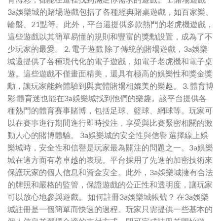
3a娛樂城的賭場遊戲包括了各種經典賭桌遊戲，如百家樂、
輪盤、21點等。此外，平台還提供多款熱門的老虎機遊戲，
這些遊戲以其簡單易懂的規則和豐富的獎勳設置，成為了不
少玩家的最愛。 2. 電子遊戲 除了傳統的賭場遊戲，3a娛樂
城還提供了各種現代化的電子遊戲，如電子老虎機和電子桌
遊。這些遊戲不僅畫面精美，還具有極高的娛樂性和獎金獎
勳，讓玩家能夠體驗到與實體賭場相媲美的樂趣。 3. 體育博
彩 體育迷也能在3a娛樂城找到他們的樂趣。該平台提供各
種熱門的體育賽事賭博，包括足球、籃球、網球等。玩家可
以在賽事進行期間進行即時投注，享受與比賽緊密相關的激
動人心的賭博體驗。 3a娛樂城的安全性與信譽 選擇線上娛
樂城時，安全性和信譽是玩家最為關注的問題之一。3a娛樂
城在這方面有著卓越的表現。平台採用了先進的加密技術來
保護玩家的個人信息和資金安全。此外，3a娛樂城擁有合法
的牌照和嚴格的監管，保證遊戲的公正性和透明度，讓玩家
可以放心地參與遊戲。 如何註冊3a娛樂城帳號？ 在3a娛樂
城註冊是一個簡單而快速的過程。玩家只需提供一些基本的