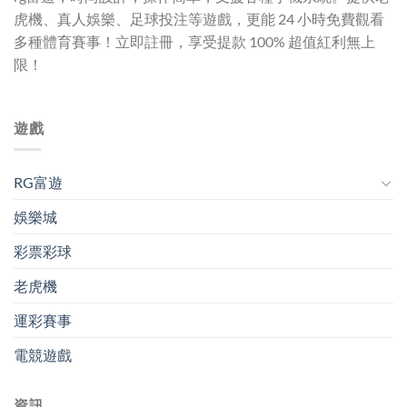
虎機、真人娛樂、足球投注等遊戲，更能 24 小時免費觀看
多種體育賽事！立即註冊，享受提款 100% 超值紅利無上
限！
遊戲
RG富遊
娛樂城
彩票彩球
老虎機
運彩賽事
電競遊戲
資訊