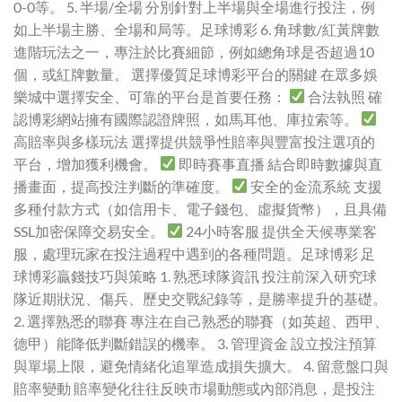
0-0等。 5. 半場/全場 分別針對上半場與全場進行投注，例
如上半場主勝、全場和局等。足球博彩 6. 角球數/紅黃牌數
進階玩法之一，專注於比賽細節，例如總角球是否超過10
個，或紅牌數量。 選擇優質足球博彩平台的關鍵 在眾多娛
樂城中選擇安全、可靠的平台是首要任務：
合法執照 確
認博彩網站擁有國際認證牌照，如馬耳他、庫拉索等。
高賠率與多樣玩法 選擇提供競爭性賠率與豐富投注選項的
平台，增加獲利機會。
即時賽事直播 結合即時數據與直
播畫面，提高投注判斷的準確度。
安全的金流系統 支援
多種付款方式（如信用卡、電子錢包、虛擬貨幣），且具備
SSL加密保障交易安全。
24小時客服 提供全天候專業客
服，處理玩家在投注過程中遇到的各種問題。足球博彩 足
球博彩贏錢技巧與策略 1. 熟悉球隊資訊 投注前深入研究球
隊近期狀況、傷兵、歷史交戰紀錄等，是勝率提升的基礎。
2. 選擇熟悉的聯賽 專注在自己熟悉的聯賽（如英超、西甲、
德甲）能降低判斷錯誤的機率。 3. 管理資金 設立投注預算
與單場上限，避免情緒化追單造成損失擴大。 4. 留意盤口與
賠率變動 賠率變化往往反映市場動態或內部消息，是投注