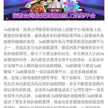
3a娛樂城：探索台灣最受歡迎的線上娛樂平台 隨著線上娛
樂業的快速發展，越來越多的玩家開始選擇線上娛樂城作為
娛樂和賺錢的途徑。3a娛樂城作為台灣最受歡迎的娛樂平台
之一，憑藉其多元化的遊戲選擇、優質的客戶服務和安全可
靠的遊戲環境，吸引了大量玩家的目光。本文將深入介紹3a
娛樂城的特色，為玩家提供選擇這個平台的理由，以及如何
在這個平台上獲得最佳的遊戲體驗。3a娛樂城 什麼是3a娛
樂城？ 3a娛樂城是一個在線娛樂平台，提供多種娛樂遊
戲，從線上賭場遊戲到體育博彩、電子遊戲等。它的主要特
色在於為玩家提供高品質的遊戲體驗，並且不斷更新遊戲內
容以保持新鮮感。這使得3a娛樂城成為了台灣市場中一個具
有競爭力的品牌。3a娛樂城 3a娛樂城的遊戲種類 3a娛樂城
提供了豐富多樣的遊戲選擇，無論你是喜愛賭場遊戲還是體
育博彩，都能在這裡找到滿足你需求的遊戲。 1. 賭場遊戲