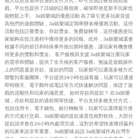
個人信息並選擇合適的支付方式，即可完成註冊並開始遊
戲。平台也提供了詳細的註冊指南，確保即便是新手玩家也
能輕鬆上手。 3a娛樂城的優惠活動 為了吸引更多玩家並提
高他們的遊戲體驗，3a娛樂城定期舉辦各種優惠活動。這些
活動包括註冊獎金、存款獎金、免費旋轉等，這些優惠使玩
家能夠在投注過程中獲得更多的回報。此外，3a娛樂城還會
根據不同的節日和特殊事件推出限時優惠，讓玩家有機會獲
得更多的獎勳和獎金。 客戶服務與支援 3a娛樂城注重玩家
的需求和體驗，提供了全天候的客戶服務。無論是遊戲操作
上的問題還是存款、提款的問題，玩家都可以通過多種方式
聯繫到客服團隊。平台提供24小時在線客服，玩家可以通過
即時聊天、電子郵件或電話等方式快速解決問題，保證了遊
戲的流暢性和玩家的滿意度。 如何存款與提款？ 在3a娛樂
城，存款和提款的過程簡單快捷。平台支持多種支付方式，
包括信用卡、電子錢包、銀行轉帳等，玩家可以選擇最方便
的方式進行交易。3a娛樂城的提款速度也相對較快，大部分
提款請求會在24小時內處理完成，這對於希望快速獲得贏利
的玩家來說非常重要。3a娛樂城 結語 3a娛樂城作為台灣市