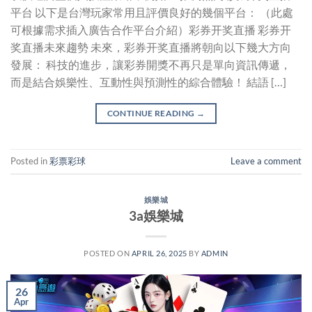
平台 以下是台灣玩家常用且評價良好的幾個平台： （此處
可根據需求插入廣告合作平台介紹）彩券开奖直播 彩券开
奖直播未來趨勢 未來，彩券开奖直播將朝向以下幾大方向
發展： 科技的進步，讓彩券開獎不再只是單向資訊傳遞，
而是結合娛樂性、互動性與預測性的綜合體驗！ 結語 […]
CONTINUE READING
→
Posted in
彩票彩球
Leave a comment
娛樂城
3a娛樂城
POSTED ON
APRIL 26, 2025
BY
ADMIN
26
Apr