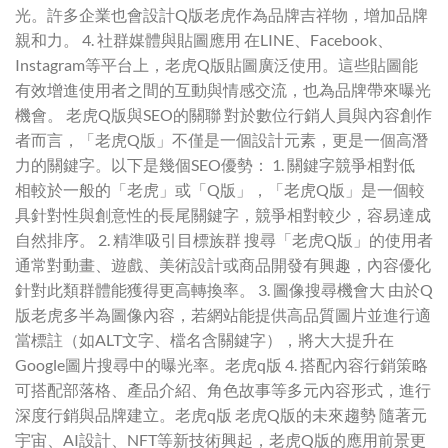
光。許多企業也會設計Q版老虎作為品牌吉祥物，增加品牌
親和力。 4. 社群媒體與貼圖應用 在LINE、Facebook、
Instagram等平台上，老虎Q版貼圖廣泛使用。這些貼圖能
有效增進使用者之間的互動與情感交流，也為品牌帶來曝光
機會。 老虎Q版與SEO的關聯 對於數位行銷人員與內容創作
者而言，「老虎Q版」不僅是一個設計元素，更是一個高潛
力的關鍵字。以下是幾個SEO優勢： 1. 關鍵字競爭相對低
相較於一般的「老虎」或「Q版」，「老虎Q版」是一個較
具針對性與創意性的長尾關鍵字，競爭相對較少，容易達成
自然排序。 2. 精準吸引目標族群 搜尋「老虎Q版」的使用者
通常對動畫、遊戲、美術設計或商品開發有興趣，內容優化
針對此類群體能獲得更高轉換率。 3. 圖像搜尋機會大 由於Q
版老虎多半為圖像內容，若網站能提供高品質圖片並進行適
當標註（如ALT文字、檔名含關鍵字），將大大提升在
Google圖片搜尋中的曝光率。老虎q版 4. 搭配內容行銷策略
可搭配部落格、產品介紹、角色故事等多元內容形式，進行
深度行銷與品牌建立。老虎q版 老虎Q版的未來趨勢 隨著元
宇宙、AI設計、NFT等新技術興起，老虎Q版的應用前景更