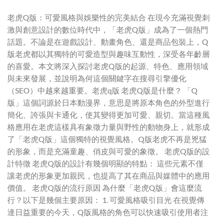
老虎Q版：可愛風格與娛樂性的完美結合 在現今充滿視覺刺
激與創意設計的數位時代中，「老虎Q版」成為了一個熱門
話題。不論是在遊戲設計、動畫角色、還是商品包裝上，Q
版老虎都以其獨特的可愛造型與趣味互動性，深受各年齡層
的喜愛。本文將深入探討老虎Q版的起源、特色、應用領域
與未來發展，並說明為何這個關鍵字在搜尋引擎優化
（SEO）中越來越重要。老虎q版 老虎Q版是什麼？ 「Q
版」這個詞源於日本動漫界，意思是將原本角色的外型進行
簡化、誇張與卡通化，使其變得更加可愛、親切。當這種風
格應用在老虎這樣具有象徵力量與野性的動物身上，就形成
了「老虎Q版」這個獨特的視覺風格。Q版老虎不再是兇猛
的形象，而是充滿童趣、俏皮與可愛的象徵。 老虎Q版的設
計特徵 老虎Q版的設計有幾個明顯的特點： 這些元素不僅
讓老虎的形象更加親民，也提高了其在商品與媒體中的應用
價值。 老虎Q版的流行原因 為什麼「老虎Q版」會這麼流
行？以下是幾個主要原因： 1. 可愛風格吸引目光 在視覺傳
達日益重要的今天，Q版風格的角色可以快速吸引使用者注