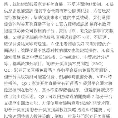
路，就能輕鬆觀看彩券开奖直播，不受時間地點限制。 4. 提
供歷史數據查詢 優質平台會附有歷史開獎紀錄，方便玩家
進行數據分析，幫助預測未來可能的中獎號碼。 如何選擇
優質的彩券开奖直播平台？ 1. 官方授權或認證 選擇有政府
認證或彩券公司授權的平台，資訊可靠，避免誤信非官方數
據。 2. 穩定流暢的串流服務 直播過程需不卡頓、不延遲，
確保開獎結果即時送達。 3. 使用者體驗良好 簡潔明瞭的介
面設計，讓即便是不熟悉科技的朋友也能輕鬆操作。 4. 多元
通知服務 像是中獎通知推播、E-mail通知、中獎統計分析
等，都屬於加分項目。 彩券开奖直播常見問題（FAQ）
Q1：彩券开奖直播免費嗎？ 多數平台提供免費觀看服務，
但部分高級功能可能需付費，例如即時數據分析、VIP即時
推播等。 Q2：彩券开奖直播會有延遲嗎？ 優質平台通常將
延遲控制在數秒內，基本不影響觀看結果，但若網路狀況不
佳可能出現延遲。 Q3：可以回放錯過的開獎嗎？ 部分平台
支援歷史回放功能，方便使用者隨時查看錯過的開獎片段。
彩券开奖直播 彩券开奖直播與投注策略 透過即時開獎，可
以快速調整個人投注策略，例如： 推薦熱門彩券开奖直播