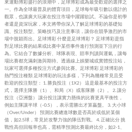
來運動博彩盛行的浪潮中，足球博彩成為最受歡迎的選擇之
一。作為全球最普及的體育項目，足球每年吸引數以億計的
觀眾，也讓廣大玩家在投注市場中躍躍欲試。不論你是初學
者還是資深玩家，本文將帶你深入了解足球博彩的基礎知
識、投注類型、策略技巧及注意事項，讓你在競爭激烈的市
場中脫穎而出。足球博彩 什麼是足球博彩？ 足球博彩是指
對足球比賽的結果或比賽中某些事件進行預測並下注的行
為。它結合了數據分析、球隊表現、賠率判讀與運氣，讓每
場比賽都充滿刺激與期待。透過線上娛樂城或實體投注站，
玩家可選擇多種投注方式參與比賽。足球博彩 足球博彩的
熱門投注種類 足球博彩的玩法多樣，下列為幾種常見且受
歡迎的投注類型： 1. 勝負投注（1X2） 這是最基本的投注方
式，選擇主隊勝（1）、和局（X）或客隊勝（2）。 2. 讓分
投注（亞洲盤） 讓分投注讓實力懸殊的比賽更具平衡性，
例如主隊讓半球（-0.5），表示需勝出才算贏盤。 3. 大小球
（Over/Under） 預測比賽總進球數是否高於或低於某個
值，如2.5球，常見於攻擊力強的隊伍對戰。 4. 正確比分 挑
戰性高但回報率也高，需精準預測比賽最終比分，如2-1、